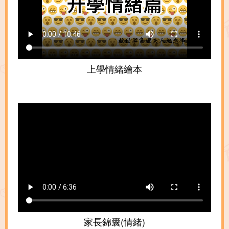
上學情緒繪本
家長錦囊(情緒)