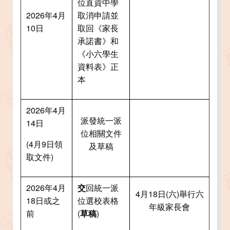
位直資中學
2026年4月
取消申請並
10日
取回《家長
承諾書》和
《小六學生
資料表》正
本
2026年4月
派發統一派
14日
位相關文件
(4月9日領
及草稿
取文件)
2026年4月
交
回統一派
4月18日(六)舉行六
18日或之
位選校表格
年級家長會
前
(
草稿
)