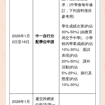
求：(中學會每年修
訂，下列資料僅供
參考用)
學生成績次第(約佔
30%-50%) (由教育
2026年1月
中一自行分
局交予中學)、小學
2日至16日
配學位申請
校內學業成績(約佔
10%-30%)、面試
表現(約佔
20%-50%)、課外
活動(約佔
5%-25%)、操行及
態度(約佔
10%-30%)
遞交跨網派
2026年1月
位申請(第一