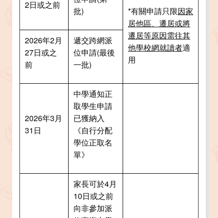
2日或之前
批)
*有關申請只限
因家
居他區、遷居或將
遷居等原因需往其
2026年2月
遞交跨網派
他學校網就讀者
適
27日或之
位申請(最後
用
前
一批)
中學通知正
取學生申請
2026年3月
已獲納入
31日
《自行分配
學位正取名
單》
家長可於4月
10日或之前
向非參加派