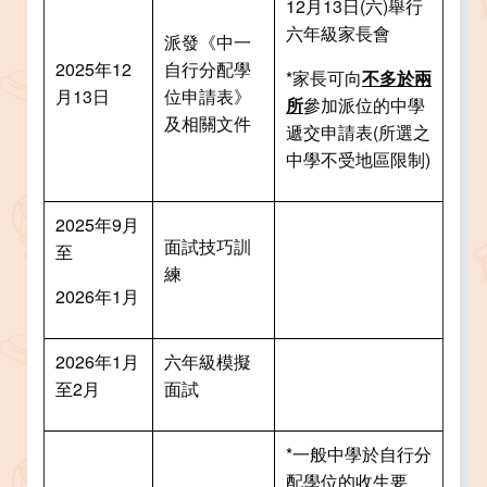
12月13日(六)舉行
六年級家長會
派發《中一
2025年12
自行分配學
*家長可向
不多於兩
月13日
位申請表》
所
參加派位的中學
及相關文件
遞交申請表(所選之
中學不受地區限制)
2025年9月
面試技巧訓
至
練
2026年1月
2026年1月
六年級模擬
至2月
面試
*一般中學於自行分
配學位的收生要