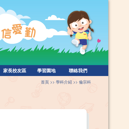
家長校友區
學習園地
聯絡我們
首頁
學科介紹
倫宗科