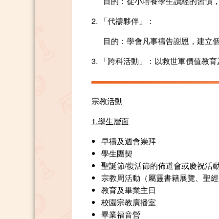
目的：從小培養學生讀經的習慣，
2. 「代禱夥伴」：
目的：學會
凡事禱告謝恩，建立
3. 「跨科活動」：以救世軍價值教
宗教活動
1.學生層面
早禱及週會崇拜
學生團契
聖誕節/復活節的佈道會或慶祝活
宗教周活動（屬靈書籍展覽、聖經
教育及畢業主日
校園宗教廣播室
畢業福音營