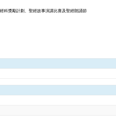
經科獎勵計劃、
聖經故事演講比賽及聖經朗誦節