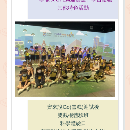
其他特色活動
齊來說Go(雪糕)迎試後
雙截棍體驗班
科學體驗日