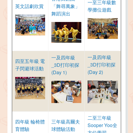
一至三年級數
英文話劇欣賞
「舞尋萬象」
學攤位遊戲
舞蹈演出
一及四年級
一及四年級
四至五年級 電
_3D打印初探
_3D打印初探
子閃避球活動
(Day 2)
(Day 1)
二至三年級
四年級 輪椅體
三年級高爾夫
Sooper Yoo全
育體驗
球體驗活動
方位學習