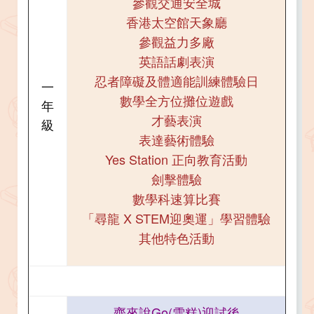
參觀交通安全城
香港太空館天象廳
參觀益力多廠
英語話劇表演
忍者障礙及體適能訓練體驗日
一
數學全方位攤位遊戲
年
才藝表演
級
表達藝術體驗
Yes Station 正向教育活動
劍擊體驗
數學科速算比賽
「尋龍 X STEM迎奧運」學習體驗
其他特色活動
齊來說Go(雪糕)迎試後