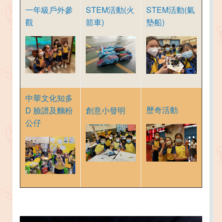
一年級戶外參
STEM活動(火
STEM活動(氣
觀
箭車)
墊船)
中華文化知多
歷奇活動
D 臉譜及麵粉
創意小發明
公仔