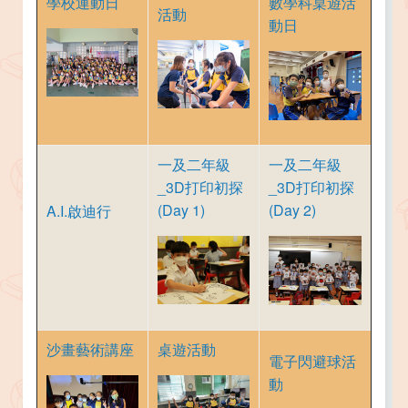
學校運動日
數學科桌遊活
活動
動日
一及二年級
一及二年級
_3D打印初探
_3D打印初探
(Day 1)
(Day 2)
A.I.啟迪行
沙畫藝術講座
桌遊活動
電子閃避球活
動