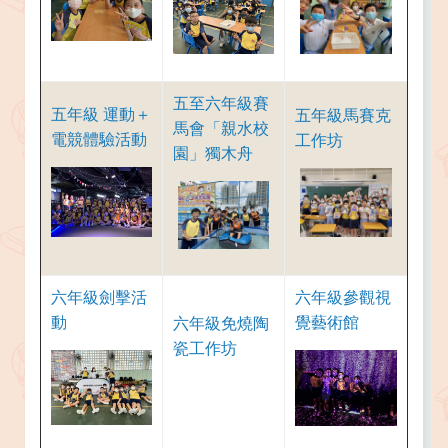
五至六年級賽
五年級 運動＋
五年級馬賽克
馬會「親水校
電競體驗活動
工作坊
園」獨木舟
六年級劍擊活
六年級參觀視
動
覺藝術館
六年級免燒陶
瓷工作坊​​​​​​​