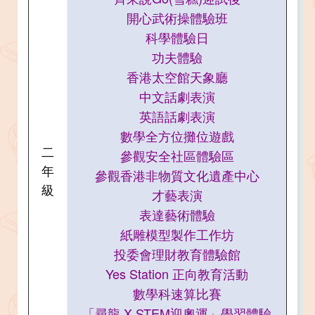
開心武術操體驗班
科學體驗日
功夫體驗
香港太空館天象廳
中文話劇表演
英語話劇表演
數學全方位攤位遊戲
二
參觀安全社區體驗區
年
參觀香港非物質文化遺產中心
級
才藝表演
表達藝術體驗
紙雕模型製作工作坊
投委會理財教育體驗館
Yes Station 正向教育活動
數學科速算比賽
「尋龍 X STEM迎奧運」學習體驗