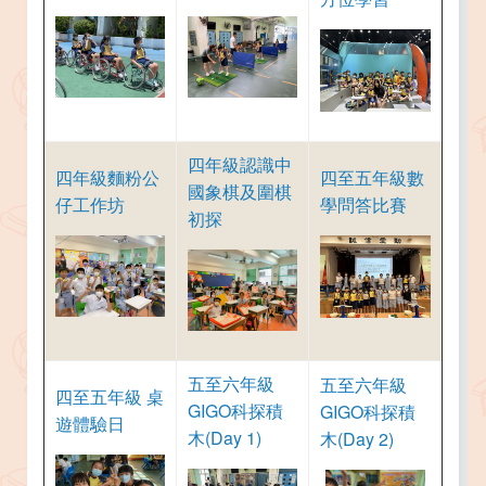
四年級認識中
四年級麵粉公
四至五年級數
國象棋及圍棋
仔工作坊
學問答比賽
初探
五至六年級
五至六年級
四至五年級 桌
GIGO科探積
GIGO科探積
遊體驗日​​​​​​​
木(Day 1)
木(Day 2)