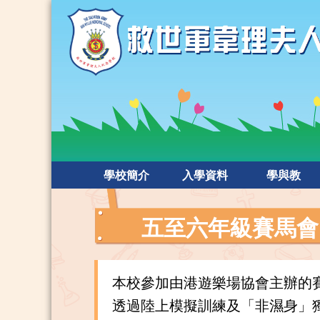
學校簡介
入學資料
學與教
五至六年級賽馬會
本校參加由港遊樂場協會主辦的
透過陸上模擬訓練及「非濕身」