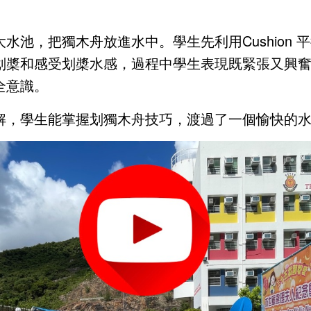
水池，把獨木舟放進水中。學生先利用Cushion
划槳和感受划槳水感，過程中學生表現既緊張又興
全意識。
解，學生能掌握划獨木舟技巧，渡過了一個愉快的