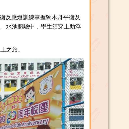
 平衡反應燈訓練掌握獨木舟平衡及
奮。水池體驗中，學生須穿上助浮
水上之旅。