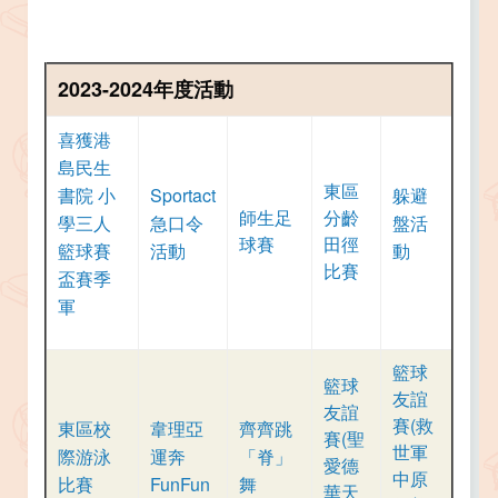
2023-2024年度活動
喜獲港
島民生
東區
書院 小
Sportact
躲避
師生足
分齡
學三人
急口令
盤活
球賽
田徑
籃球賽
活動
動
比賽
盃賽季
軍
籃球
籃球
友誼
友誼
賽(救
東區校
韋理亞
齊齊跳
賽(聖
世軍
際游泳
運奔
「脊」
愛德
中原
比賽
FunFun
舞
華天