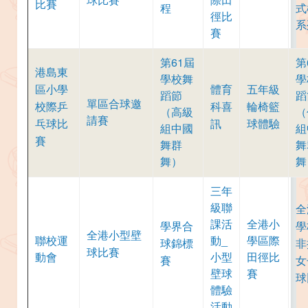
比賽
程
式
徑比
系
賽
第61屆
第
港島東
學校舞
學
區小學
體育
五年級
蹈節
蹈
單區合球邀
校際乒
科喜
輪椅籃
（高級
（
請賽
乓球比
訊
球體驗
組中國
組
賽
舞群
舞
舞）
舞
三年
級聯
全
課活
全港小
學界合
學
全港小型壁
聯校運
動_
學區際
球錦標
非
球比賽
動會
小型
田徑比
賽
女
壁球
賽
球
體驗
活動