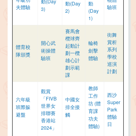
動(Day
動(Day
動
夫體驗
驗班
3)
2)
(Day
1
)
賽馬會
街舞
欖球齊
賞析
開心武
輪椅
起動計
體育校
系列
術操體
劍擊
劃一欖
隊頒獎
學校
驗班
體驗
雄心計
巡演
劃示範
計劃
課
教師
觀賞
西沙
工作
「FIVB
六年級
中國女
Super
坊 (體
世界女
班際躲
排全接
Park
育課
排聯賽
避盤
觸
體驗
功夫
香港站
日
體驗)
2024」