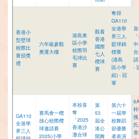
奪得
GA110
全港學
喜
觀看
香港小
港島東
界三人
「
香港
型壁球
區小學
六年級參觀
籃球錦
中
國際
校際比
校際羽
奧運大樓
標賽
合
七人
賽頒獎
毛球比
(港島
請
欖球
禮
賽
區小學
-
賽
組) - 冠
軍
6
本校喜
第
第六十
梓
奪
賽馬會一欖
53
一屆學
GA110
獲
「2025
雄心校際欖
屆全
校舞蹈
全港學
氏
香港沙
球邀請賽
港公
節優勝
界三人
香
灘合球
2025(小學
開舞
者表演
籃球錦