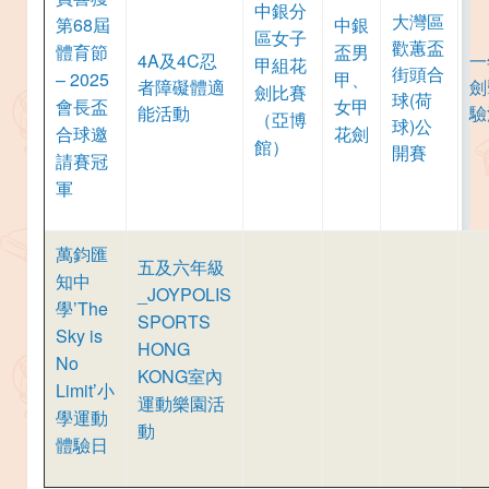
中銀分
大灣區
第68屆
中銀
區女子
歡蕙盃
體育節
盃男
4A及4C忍
一
甲組花
街頭合
– 2025
甲、
者障礙體適
劍
劍比賽
球(荷
會長盃
女甲
能活動
驗
（亞博
球)公
合球邀
花劍
館）
開賽
請賽冠
軍
萬鈞匯
五及六年級
知中
_JOYPOLIS
學’The
SPORTS
Sky is
HONG
No
KONG室內
Limit’小
運動樂園活
學運動
動
體驗日