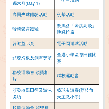
獨木舟(Day 1)
高爾夫球體驗活動
劍擊活動
賽馬會「齊跳高飛」
輪椅體育體驗
跳繩推廣
躲避盤比賽
電子閃避球活動
全港小學區際田徑比
頒發滑板及劍擊獎項
賽
聯校運動會 頒獎相
聯校運動會
片
頒發校際田徑及游泳
籃球友誼賽(荔枝角
獎項
天主教小學)
校慶運動會 頒獎相