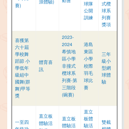
動會
浪體驗)
球隊
式欖
賽)
公開
球系
訓練
列賽
獎項
2023-
喜獲第
2024
港島
六十屆
希慎地
東區
學校舞
三年
區小學
小學
蹈節 小
級小
體育喜
非撞式
校際
學低年
型網
訊
欖球系
羽毛
級組中
球體
列賽-第
球比
國舞(群
驗
三階段
賽
舞)甲等
(碗賽)
獎
直立
直立板
直立板
板體
一至四
雙截
體驗活
體驗活
驗活
年級功
棍體