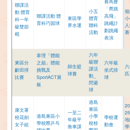
賽馬會
聯課活
「齊跳
小五
嶺
動 體育
聯課活動 體
高飛」
東區學
體育
小
科一年
育科巧固球
跳繩計
界水運
聯科
人
級雙節
劃跳繩
活動
賽
棍
表演
六年
韋理「體能
級聯
東區分
之巔」體能
六年級
師生籃
六
課活
齡田徑
挑戰及
坐式排
球賽
匹
動_
比賽
SportACT展
球
閃避
板
球
港島
20
東區
康文署
一至二
2
港島東區小
小學
校花劍
學校運
年級平
地
學校際乒乓
校校
女子組
動會
衡車課
學
球比賽
際田