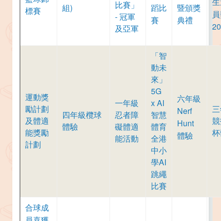
生
比賽」
組)
蹈比
暨頒獎
標賽
員
- 冠軍
賽
典禮
20
及亞軍
「智
動未
來」
5G
運動獎
六年級
一年級
x AI
勵計劃
三
Nerf
四年級欖球
忍者障
智慧
及體適
競
Hunt
體驗
礙體適
體育
能獎勵
杯
體驗
能活動
全港
計劃
中小
學AI
跳繩
比賽
合球成
員喜獲