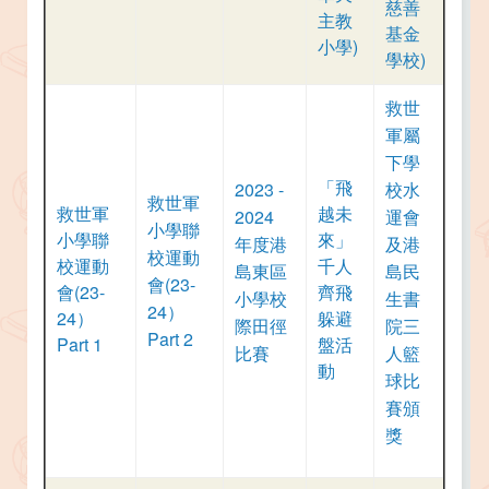
慈善
主教
基金
小學)
學校)
救世
軍屬
下學
「飛
2023 -
校水
救世軍
救世軍
越未
2024
運會
小學聯
小學聯
來」
年度港
及港
校運動
校運動
千人
島東區
島民
會(23-
會(23-
齊飛
小學校
生書
24）
24）
躲避
際田徑
院三
Part 2
Part 1
盤活
比賽
人籃
動
球比
賽頒
獎