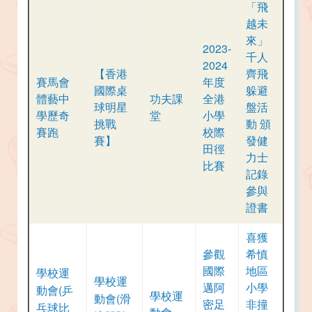
「飛
越未
來」
2023-
千人
2024
【香港
齊飛
賽馬會
年度
國際桌
躲避
體藝中
功夫課
全港
球明星
盤活
學歷奇
堂
小學
挑戰
動 頒
賽跑
校際
賽】
發健
田徑
力士
比賽
記錄
參與
證書
喜獲
參觀
希慎
國際
地區
學校運
學校運
邁阿
小學
動會(乒
學校運
動會(滑
密足
非撞
乓球比