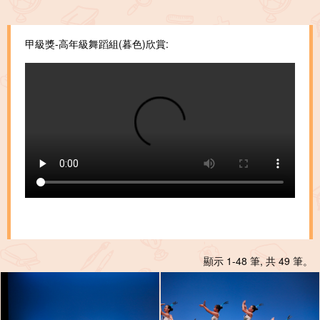
甲級獎-高年級舞蹈組(暮色)欣賞:
顯示 1-48 筆, 共 49 筆。