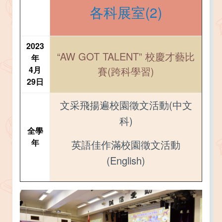
各科展室(2)
2023
“AW GOT TALENT” 校慶才藝比
年
4月
賽(跨科學習)
29日
文采飛揚遍校園徵文活動(中文
科)
全學
年
英語佳作滿校園徵文活動
(English)