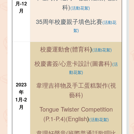
月-12
科)
(活動花絮)
月
35周年校慶親子填色比賽
(活動花
絮)
校慶運動會(體育科
)
(活動花絮)
校慶書簽/心意卡設計(圖書科)
(活
動花絮)
韋理吉祥物及手工蛋糕製作(視
2023
年
藝科)
1月-2
月
Tongue Twister Competition
(P.1-P.4)(English
)
(活動花絮)
韋理好聲音(班際普通話歌唱比