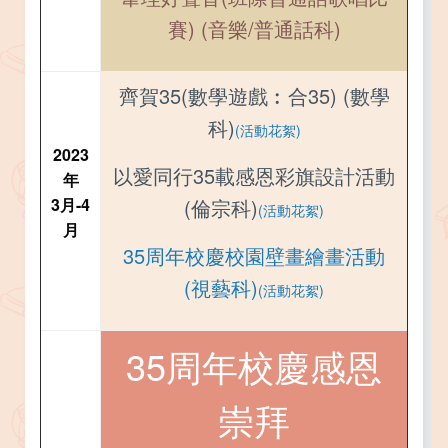
賽) (音樂/普通話科)
齊賀35(數學遊戲︰合35) (數學
科)
(活動花絮)
2023
以愛同行35載感恩彩旗設計活動
年
3月-4
(倫宗科)
(活動花絮)
月
35周年校慶校園壁畫繪畫活動
(視藝科)
(活動花絮)
35周年校慶感恩
崇拜