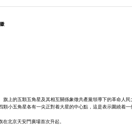
區徽
。旗上的五顆五角星及其相互關係象徵共產黨領導下的革命人民
四顆小五角星各有一尖正對着大星的中心點，這是表示圍繞着一
國國旗在北京天安門廣場首次升起。