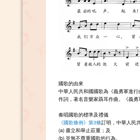
國歌的由來
中華人民共和國國歌為《義勇軍進行
作詞，著名音樂家聶耳作曲。《義勇
奏唱國歌的標準及禮儀
《國歌條例》第3條
訂明，中華人民
(a) 肅立和舉止莊重；及
(b) 並無不尊重國歌的行為。