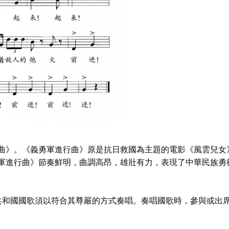
曲》。《義勇軍進行曲》原是抗日救國為主題的電影《風雲兒女》
軍進行曲》節奏鮮明，曲調高昂，雄壯有力，表現了中華民族勇
共和國國歌須以符合其尊嚴的方式奏唱。奏唱國歌時，參與或出席