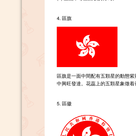
4. 區旗
區旗是一面中間配有五顆星的動態紫
中興旺發達。花蕊上的五顆星象徵着
5. 區徽