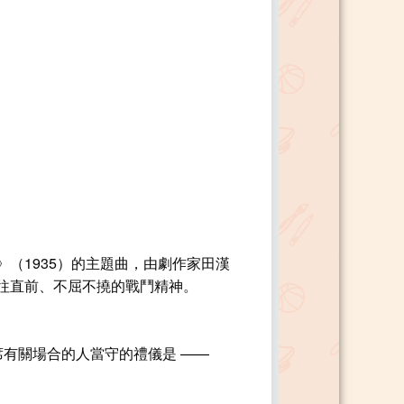
（1935）的主題曲，由劇作家田漢
往直前、不屈不撓的戰鬥精神。
有關場合的人當守的禮儀是 ——