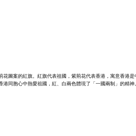
荊花圖案的紅旗。紅旗代表祖國，紫荊花代表香港，寓意香港是
香港同胞心中熱愛祖國，紅、白兩色體現了「一國兩制」的精神