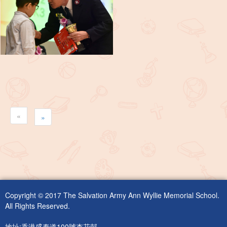
«
»
Copyright © 2017 The Salvation Army Ann Wyllie Memorial School.
All Rights Reserved.
地址:香港盛泰道100號杏花邨