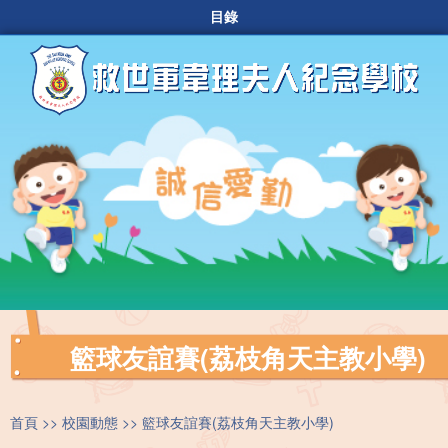
目錄
籃球友誼賽(荔枝角天主教小學)
首頁
校園動態
籃球友誼賽(荔枝角天主教小學)