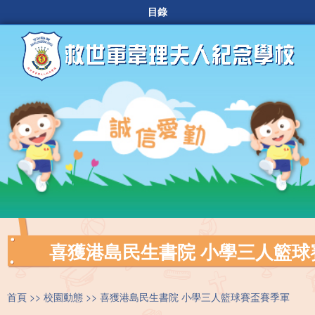
目錄
喜獲港島民生書院 小學三人籃球
首頁
校園動態
喜獲港島民生書院 小學三人籃球賽盃賽季軍