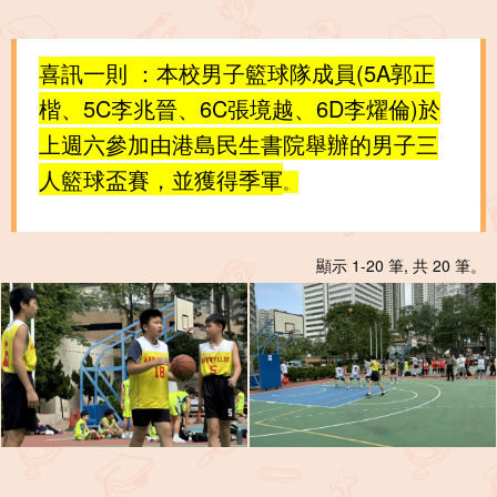
喜訊一則 ：本校男子籃球隊成員(5A郭正
楷、5C李兆晉、6C張境越、6D李燿倫)於
上週六參加由港島民生書院舉辦的男子三
人籃球盃賽，並獲得季軍
。
顯示 1-20 筆, 共 20 筆。