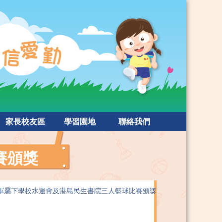
家長校友區
學習園地
聯絡我們
賽頒獎
軍屬下學校水運會及港島民生書院三人籃球比賽頒獎