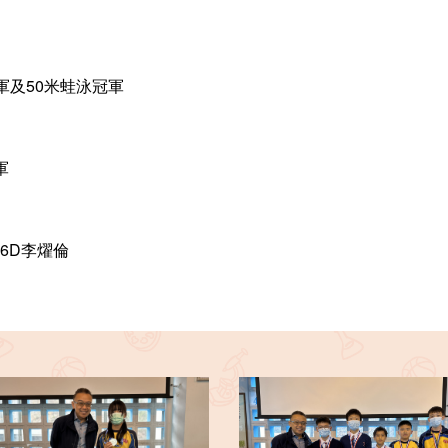
軍及50米蛙泳冠軍
軍
 6D李燿倫