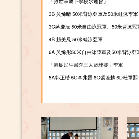
「救世軍屬下學校水運會」
3B 吳烯晴 50米背泳亞軍及50米蛙泳季軍
3C蔣慶沅 50米自由泳冠軍、50米背泳冠
4B 趙美鳳 50米蛙泳亞軍
6A 吳烯彤50米自由泳亞軍及50米背泳亞
「港島民生書院三人籃球賽」季軍
5A郭正楷 5C李兆晉 6C張境越 6D杜軍熙