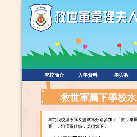
學校簡介
入學資料
學與教
救世軍屬下學校水
早前我校游泳隊及籃球隊分別參加了「救世軍
賽」，均獲得佳績，獎項如下：