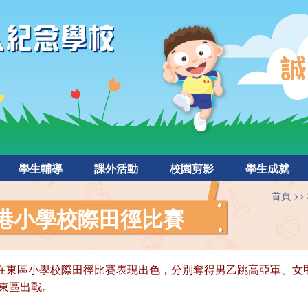
學生輔導
課外活動
校園剪影
學生成就
首頁
度全港小學校際田徑比賽
B 吳浩在東區小學校際田徑比賽表現出色，分別奪得男乙跳高亞軍
東區出戰。