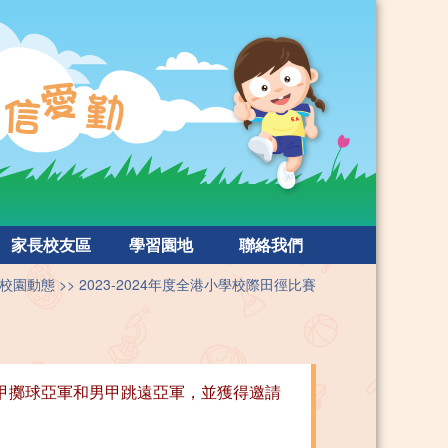
家長校友區
學習園地
聯絡我們
校園動態
2023-2024年度全港小學校際田徑比賽
、女甲擲球亞軍和男甲跳遠亞軍，並獲得邀請