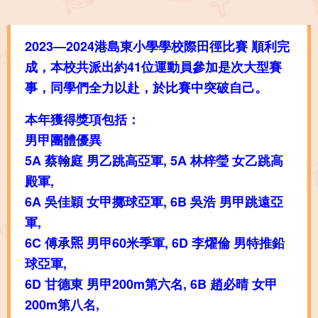
2023—2024港島東小學學校際田徑比賽 順利完
成，本校共派出約41位運動員參加是次大型賽
事，同學們全力以赴，於比賽中突破自己。
本年獲得獎項包括：
男甲團體優異
5A 蔡翰庭 男乙跳高亞軍, 5A 林梓瑩 女乙跳高
殿軍,
6A 吳佳穎 女甲擲球亞軍, 6B 吳浩 男甲跳遠亞
軍,
6C 傅承𤋮 男甲60米季軍, 6D 李燿倫 男特推鉛
球亞軍,
6D 甘德東 男甲200m第六名, 6B 趙必晴 女甲
200m第八名,