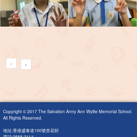
«
»
Copyright © 2017 The Salvation Army Ann Wyllie Memorial School.
All Rights Reserved.
地址:香港盛泰道100號杏花邨
電話:2558 2111