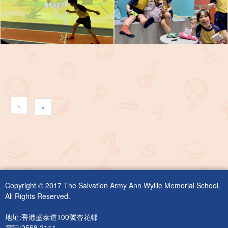
«
»
Copyright © 2017 The Salvation Army Ann Wyllie Memorial School.
All Rights Reserved.
地址:香港盛泰道100號杏花邨
電話:2558 2111