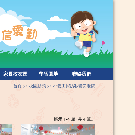
家長校友區
學習園地
聯絡我們
首頁
校園動態
小義工探訪私營安老院
顯示 1-4 筆, 共 4 筆。