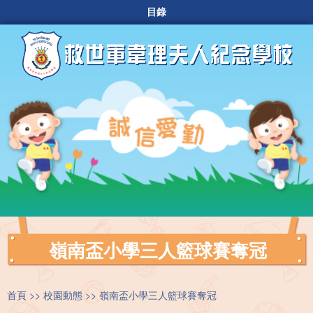
目錄
嶺南盃小學三人籃球賽奪冠
首頁
校園動態
嶺南盃小學三人籃球賽奪冠