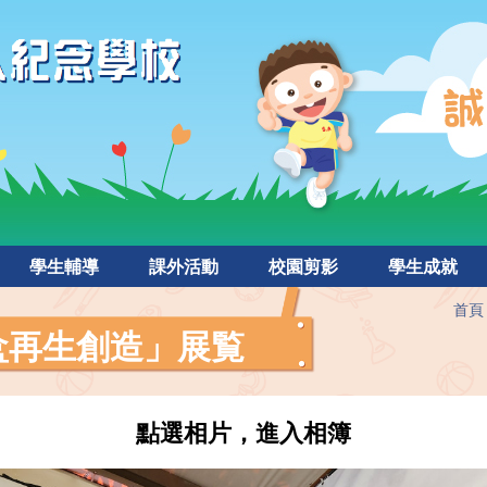
學生輔導
課外活動
校園剪影
學生成就
首頁
盒再生創造」展覧
點選相片，進入相簿