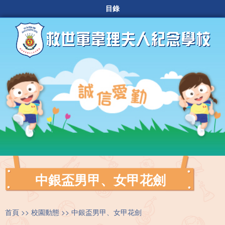
目錄
中銀盃男甲、女甲花劍
首頁
校園動態
中銀盃男甲、女甲花劍