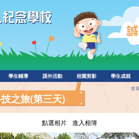
學生輔導
課外活動
校園剪影
學生成就
首
科技之旅(第三天)
點選相片 進入相簿