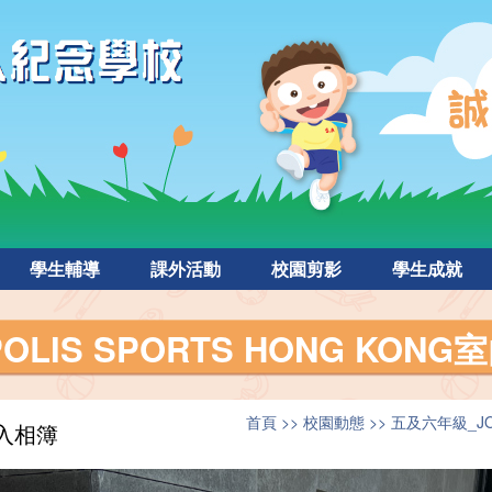
學生輔導
課外活動
校園剪影
學生成就
OLIS SPORTS HONG KO
首頁
校園動態
五及六年級_JO
入相簿