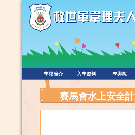
學校簡介
入學資料
學與教
賽⾺會⽔上安全計