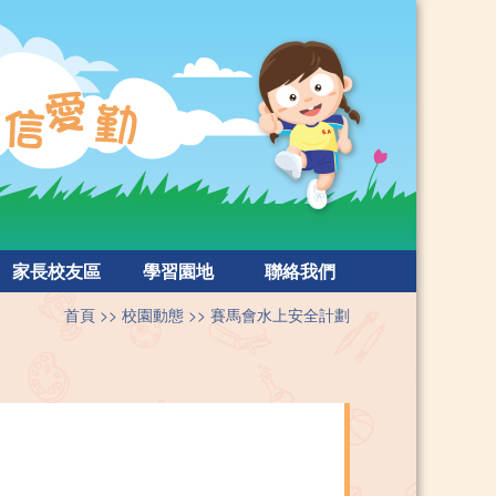
家長校友區
學習園地
聯絡我們
首頁
校園動態
賽⾺會⽔上安全計劃