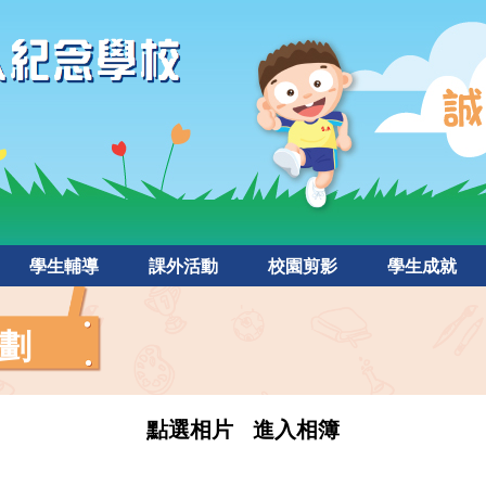
學生輔導
課外活動
校園剪影
學生成就
劃
點選相片 進入相簿