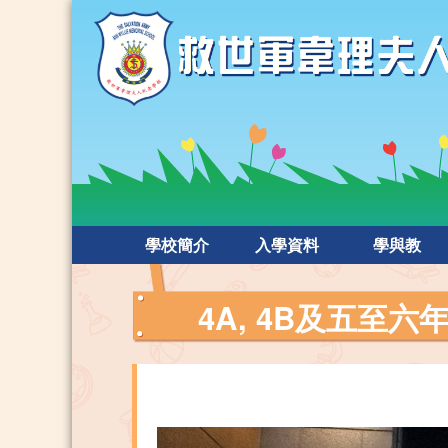
學校簡介
入學資料
學與教
4A, 4B及五至