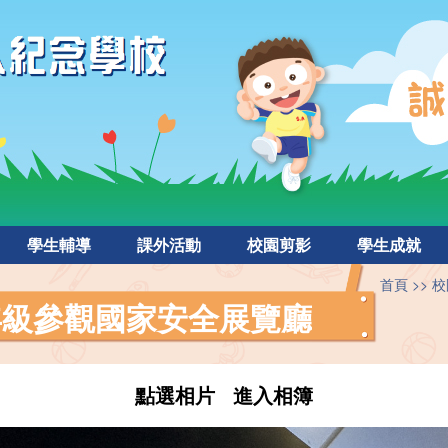
學生輔導
課外活動
校園剪影
學生成就
首頁
校
六年級參觀國家安全展覽廳
點選相片 進入相簿