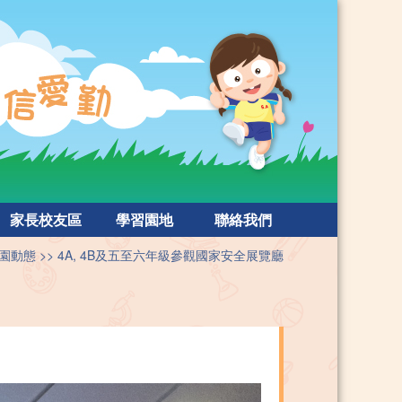
家長校友區
學習園地
聯絡我們
園動態
4A, 4B及五至六年級參觀國家安全展覽廳