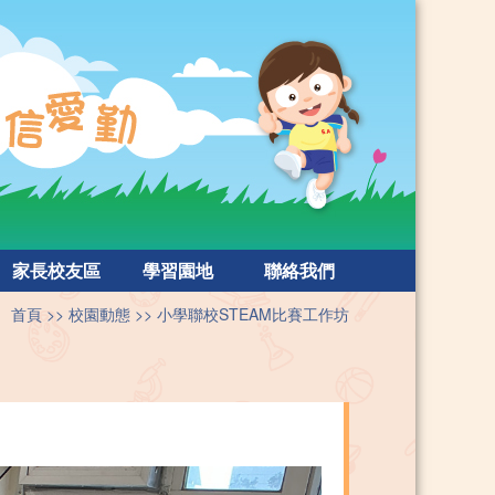
家長校友區
學習園地
聯絡我們
首頁
校園動態
⼩學聯校STEAM比賽⼯作坊