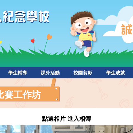
學生輔導
課外活動
校園剪影
學生成就
比賽⼯作坊
點選相片 進入相簿