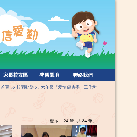
家長校友區
學習園地
聯絡我們
首頁
校園動態
六年級「愛情價值學」工作坊
顯示 1-24 筆, 共 24 筆。