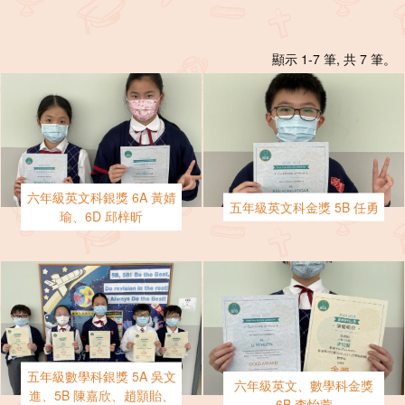
顯示 1-7 筆, 共 7 筆。
六年級英文科銀獎 6A 黃婧
五年級英文科金獎 5B 任勇
瑜、6D 邱梓昕
五年級數學科銀獎 5A 吳文
六年級英文、數學科金獎
進、5B 陳嘉欣、趙顥貽、
6B 李怡萱