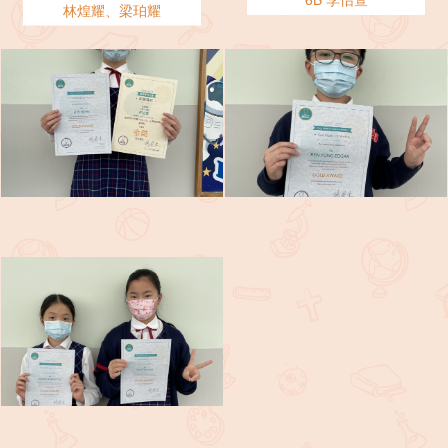
林煌耀、梁珀耀