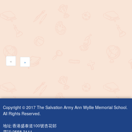
«
»
Copyright © 2017 The Salvation Army Ann Wyllie Memorial School.
All Rights Reserved.
地址:香港盛泰道100號杏花邨
電話:2558 2111