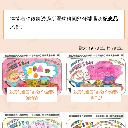
得獎者稍後將透過所屬幼稚園頒發
及
獎狀
紀念品
乙份。
顯示 49-78 筆, 共 78 筆。
啟思幼稚園(杏花)K3金獎-
啟思幼稚園(杏花)K3銀獎-
謝鈞瑜
蔡日彤