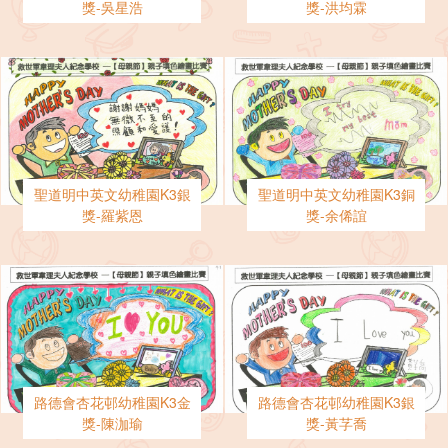
獎-吳星浩
獎-洪均霖
聖道明中英文幼稚園K3銀
聖道明中英文幼稚園K3銅
獎-羅紫恩
獎-余俙誼
路德會杏花邨幼稚園K3金
路德會杏花邨幼稚園K3銀
獎-陳泇瑜
獎-黃芓喬