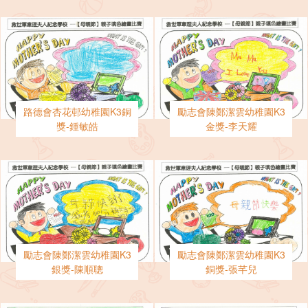
路德會杏花邨幼稚園K3銅
勵志會陳鄭潔雲幼稚園K3
獎-鍾敏皓
金獎-李天耀
勵志會陳鄭潔雲幼稚園K3
勵志會陳鄭潔雲幼稚園K3
銀獎-陳順聰
銅獎-張芊兒