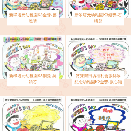
新翠培元幼稚園K3金獎-鄧
新翠培元幼稚園K3銀獎-石
曉晴
晞兒
新翠培元幼稚園K3銅獎-吳
筲箕灣街坊福利會張錦添
穎芯
紀念幼稚園K2金獎-張心頴