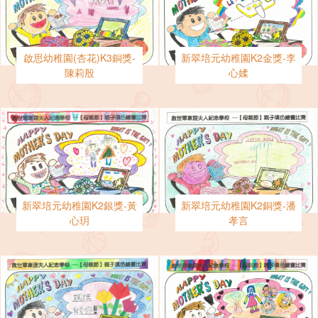
啟思幼稚園(杏花)K3銅獎-
新翠培元幼稚園K2金獎-李
陳莉殷
心媃
新翠培元幼稚園K2銀獎-黃
新翠培元幼稚園K2銅獎-潘
心玥
孝言