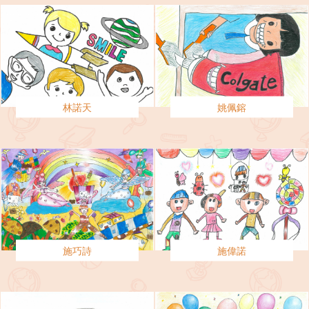
林諾天
姚佩鎔
施巧詩
施偉諾