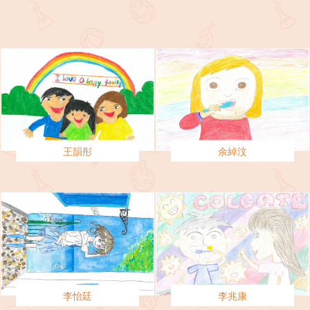
王韻彤
余綽汶
李怡廷
李兆康