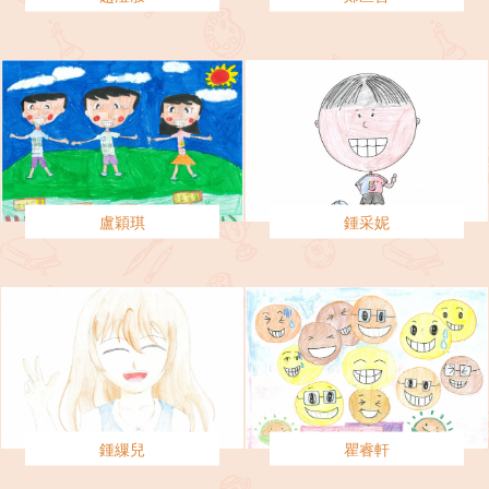
盧穎琪
鍾采妮
鍾繅兒
瞿睿軒