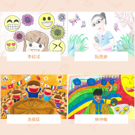
李鍩滛
阮恩妍
冼俊廷
林仲榆