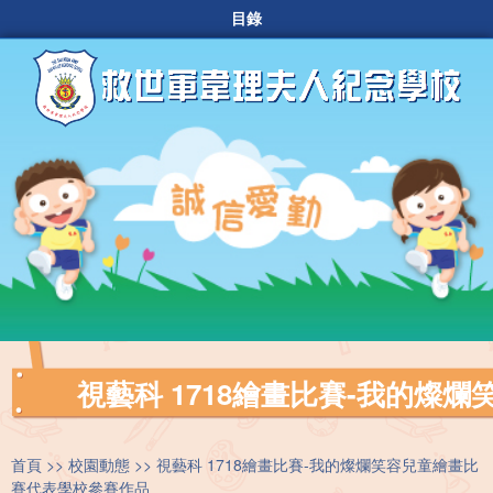
目錄
視藝科 1718繪畫比賽-我的燦
首頁
校園動態
視藝科 1718繪畫比賽-我的燦爛笑容兒童繪畫比
賽代表學校參賽作品