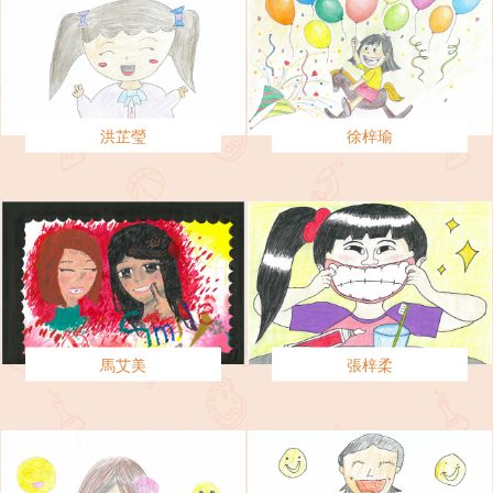
洪芷瑩
徐梓瑜
馬艾美
張梓柔