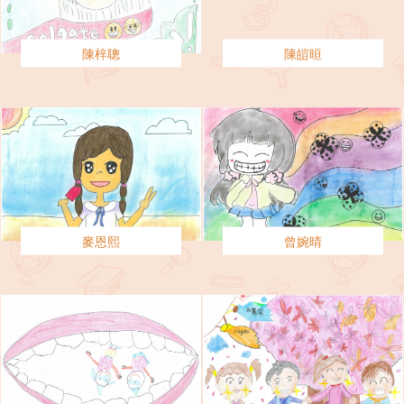
陳梓聰
陳皚晅
麥恩熙
曾婉晴