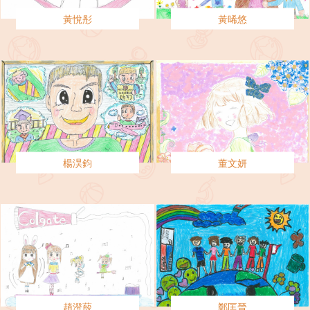
黃悅彤
黃晞悠
楊淏鈞
董文妍
趙澄蒑
鄭匡晉