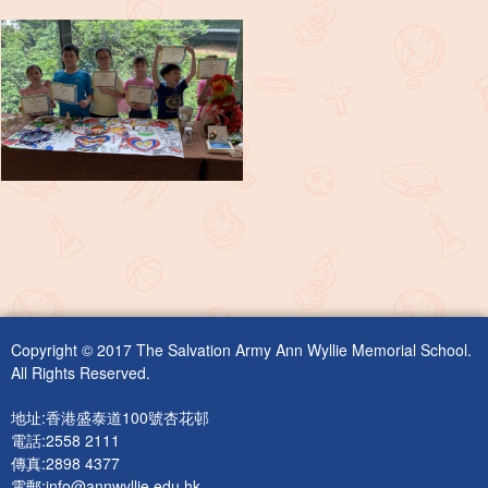
Copyright © 2017 The Salvation Army Ann Wyllie Memorial School.
All Rights Reserved.
地址:香港盛泰道100號杏花邨
電話:2558 2111
傳真:2898 4377
電郵:
info@annwyllie.edu.hk