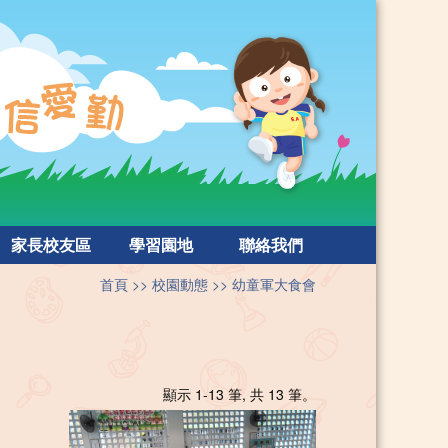
家長校友區
學習園地
聯絡我們
首頁
校園動態
幼童軍大食會
顯示 1-13 筆, 共 13 筆。