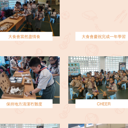
大食會當然盡情食
大食會慶祝完成一年學習
保持地方清潔冇難度
CHEER