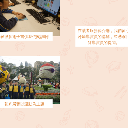
在讀者服務簡介廳，我們留
嘩!很多電子書供我們閱讀啊!
聆聽導賞員的講解，並踴躍
答導賞員的提問。
花卉展覽以運動為主題