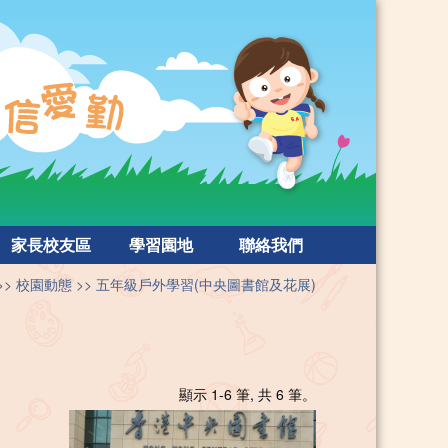
家長校友區
學習園地
聯絡我們
校園動態
五年級戶外學習(中央圖書館及花展)
顯示 1-6 筆, 共 6 筆。