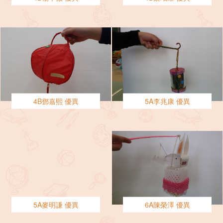
4B鄧嘉熙 優異
5A李兆康 優異
5A麥明謙 優異
6A陳榮澤 優異