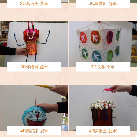
2C馮信夫 季軍
3C瞿睿軒 冠軍
3B郭縉澔 亞軍
3D成睿 季軍
4B葉賦謙 冠軍
4B陳俊熹 亞軍