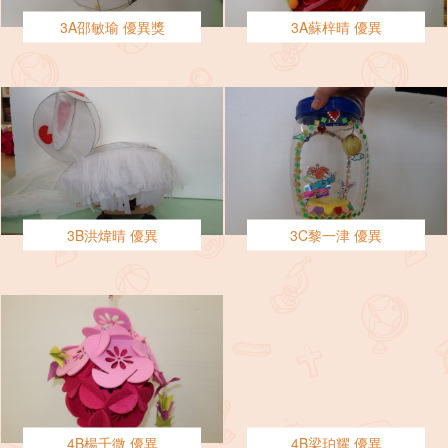
3A邵敏瑜 優異獎
3A蘇梓晴 優異
3B洪煒晴 優異
3C黎一津 優異
4B楊千微 優異
4B梁珀耀 優異