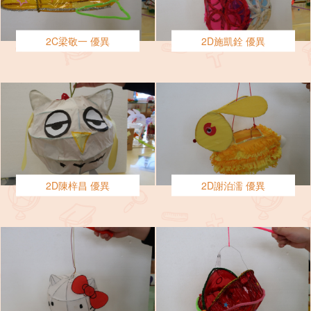
2C梁敬一 優異
2D施凱銓 優異
2D陳梓昌 優異
2D謝泊濡 優異