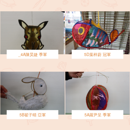
_4A陳昊婕 季軍
5D葉梓蔚 冠軍
5B翟子晴 亞軍
5A羅尹呈 季軍