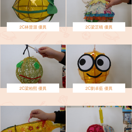
2C林晉灝 優異
2C梁芷晴 優異
2C梁柏熙 優異
2C劉卓藍 優異