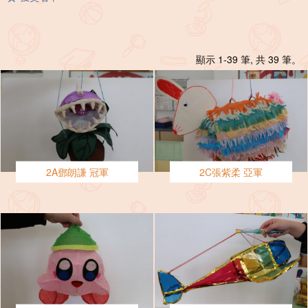
顯示 1-39 筆, 共 39 筆。
2A鄧朗謙 冠軍
2C張紫柔 亞軍