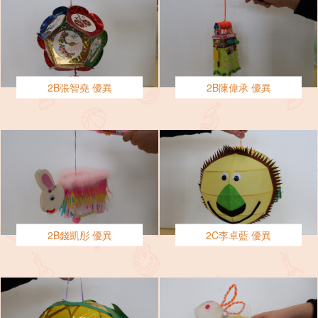
2B張智堯 優異
2B陳偉承 優異
2B錢凱彤 優異
2C李卓藍 優異