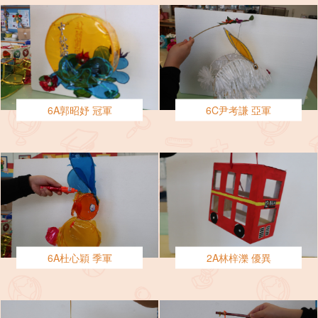
6A郭昭妤 冠軍
6C尹考謙 亞軍
6A杜心穎 季軍
2A林梓濼 優異