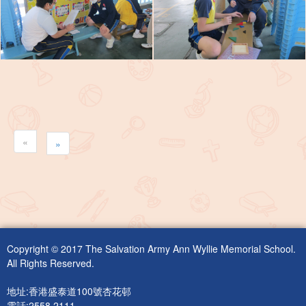
«
»
Copyright © 2017 The Salvation Army Ann Wyllie Memorial School.
All Rights Reserved.
地址:香港盛泰道100號杏花邨
電話:2558 2111