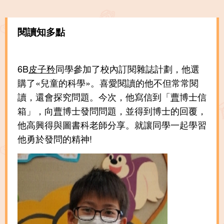
閱讀知多點
6B
皮子矜
同學參加了校內訂閱雜誌計劃，他選
購了«兒童的科學»。喜愛閱讀的他不但常常閱
讀，還會探究問題。今次，他寫信到「
曹
博士信
箱」，向
曹
博士發問問題，並得到博士的回覆，
他高興得與圖書科老師分享。就讓同學一起學習
他勇於發問的精神!