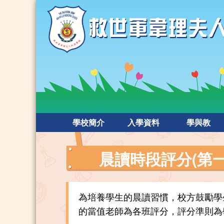
學校簡介
入學資料
學與教
晨讀時段評分(第一
為培養學生的晨讀習慣，校方鼓勵學
的當值老師為各班評分，評分準則為