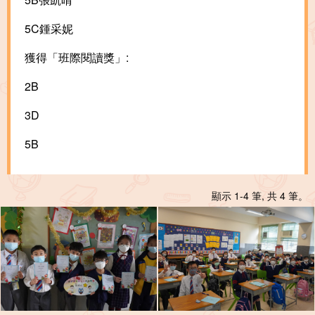
5C鍾采妮
獲得「班際閱讀獎」:
2B
3D
5B
顯示 1-4 筆, 共 4 筆。