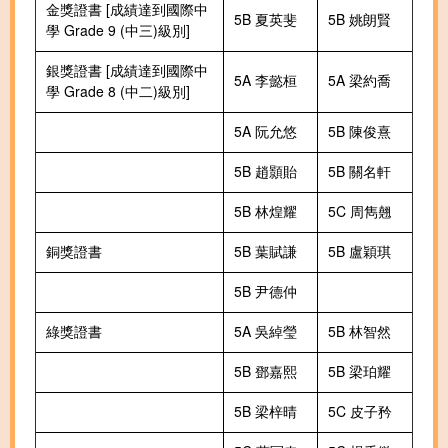
金獎證書 [成績達到國際中
5B 夏英斐
5B 姚朗賢
學 Grade 9 (中三)級別]
銀獎證書 [成績達到國際中
5A 李懿桓
5A 梁約喬
學 Grade 8 (中二)級別]
5A 阮允悠
5B 陳俊熹
5B 趙顥貽
5B 關名軒
5B 林煌耀
5C 周雋翹
銅獎證書
5B 葉賦謙
5B 盧穎琪
5B 尹德仲
綠獎證書
5A 吳綽瑩
5B 林智然
5B 鄧嘉熙
5B 梁珀耀
5B 梁梓晴
5C 皮子矜