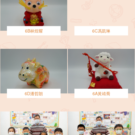
6B林煌耀
6C馮凱琳
6D潘哲朗
6A黃靖喬