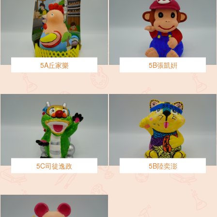
5A丘家樂
5B張凱姸
5C司徒逸政
5B陸奕澎