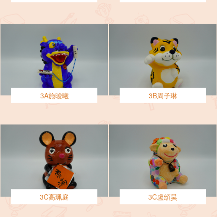
3A施晙曦
3B周子琳
3C高珮庭
3C盧頌昊