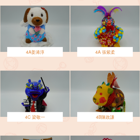
4A姜浠淳
4A 張紫柔
4C 梁敬一
4B陳政謙