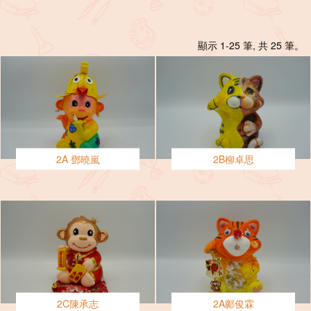
顯示 1-25 筆, 共 25 筆。
2A 鄧曉嵐
2B柳卓思
2C陳承志
2A鄺俊霖