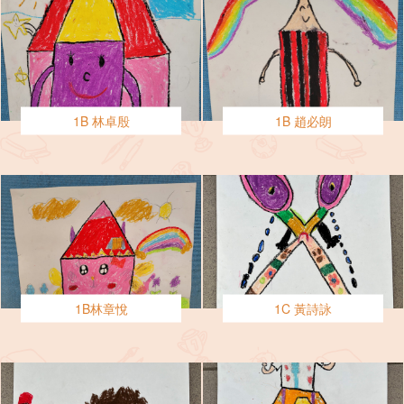
1B 林卓殷
1B 趙必朗
1B林章悅
1C 黃詩詠