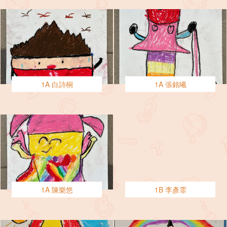
1A 白詩桐
1A 張銘曦
1A 陳樂悠
1B 李彥霏