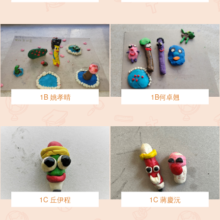
1B 姚孝晴
1B何卓翹
1C 丘伊程
1C 蔣慶沅