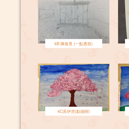
6B 陳俊熹 (一點透視)
6C吳伊澄(點描樹)