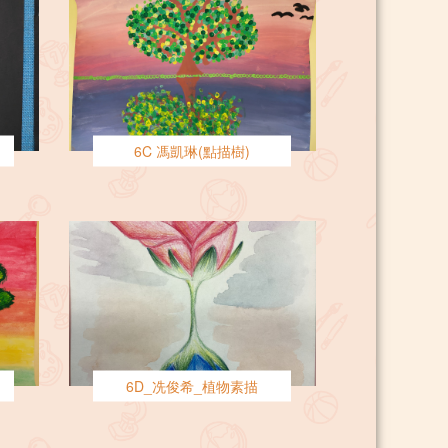
6C 馮凱琳(點描樹)
6D_冼俊希_植物素描