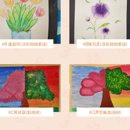
6B 盧穎琪(淡彩植物素描)
6B陳貝柔(淡彩植物素描)
6C黃靖霖(點描樹)
6C譚愷儀(點描樹)