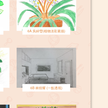
6A 吳綽瑩(植物淡彩素描)
6B 林煌耀 (一點透視)