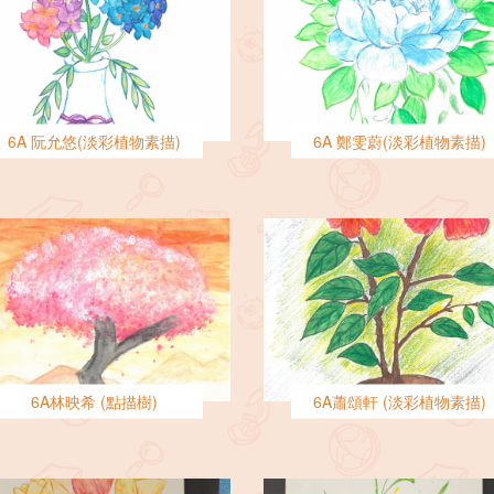
6A 阮允悠(淡彩植物素描)
6A 鄭雯蔚(淡彩植物素描)
6A林映希 (點描樹)
6A蕭頌軒 (淡彩植物素描)