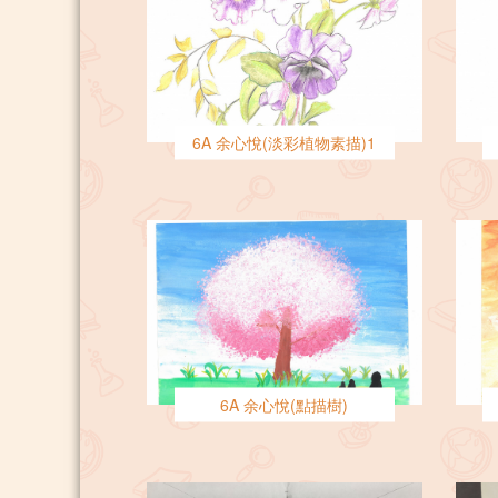
6A 余心悅(淡彩植物素描)1
6A 余心悅(點描樹)