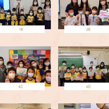
1B
2B
4C
4D