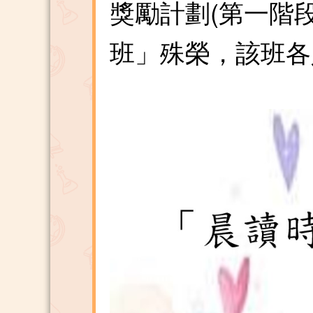
獎勵計劃(第一階
班」殊榮，該班各