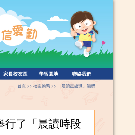
家長校友區
學習園地
聯絡我們
首頁
校園動態
「晨讀星級班」頒奬
舉行了「晨讀時段