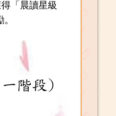
獲得「晨讀星級
勵。