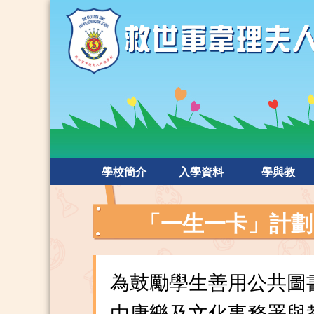
學校簡介
入學資料
學與教
「一生一卡」計劃
為鼓勵學生善用公共圖
由康樂及文化事務署與