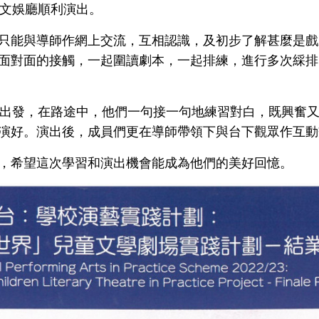
堂文娛廳順利演出。
只能與導師作網上交流，互相認識，及初步了解甚麼是戲
面對面的接觸，一起圍讀劇本，一起排練，進行多次綵排
地出發，在路途中，他們一句接一句地練習對白，既興奮
演好。演出後，成員們更在導師帶領下與台下觀眾作互動
，希望這次學習和演出機會能成為他們的美好回憶。