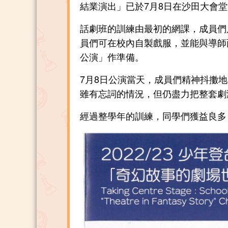
結業演出」已於7月8日在沙田大會
話劇班的訓練由最初的網課，成員們
員們可在校內自製戲服，並能與導師
公演」作準備。
7月8日公演當天，成員們精神抖擻
雖有忘詞的情況，但仍盡力把整套劇
經過整學年的訓練，同學們獲益良多