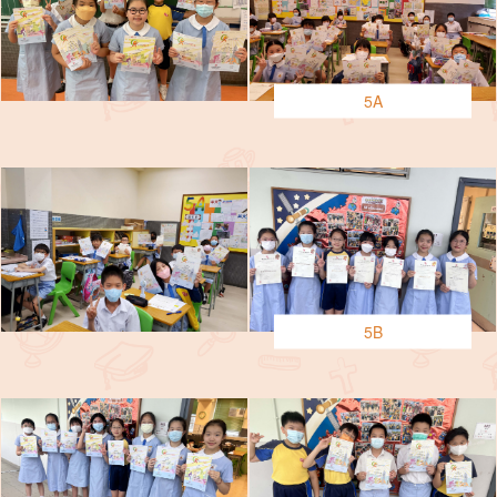
5A
5B