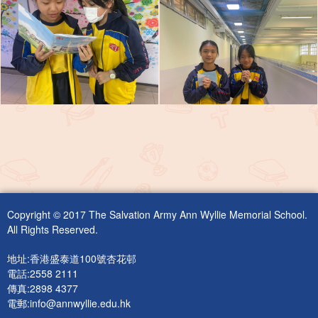
Copyright © 2017 The Salvation Army Ann Wyllie Memorial School.
All Rights Reserved.
地址:香港盛泰道100號杏花邨
電話:2558 2111
傳真:2898 4377
電郵:
info@annwyllie.edu.hk