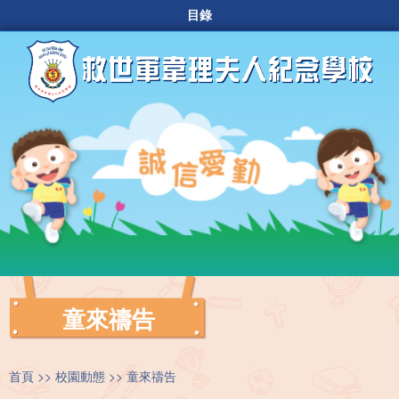
目錄
童來禱告
首頁
校園動態
童來禱告