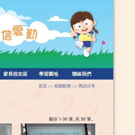
家長校友區
學習園地
聯絡我們
首頁
校園動態
周訓分享
顯示 1-30 筆, 共 30 筆。