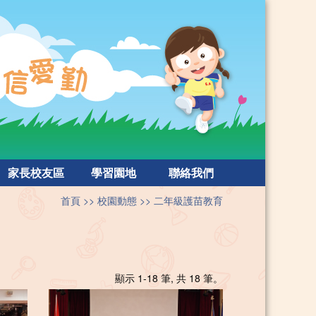
家長校友區
學習園地
聯絡我們
首頁
校園動態
二年級護苗教育
顯示 1-18 筆, 共 18 筆。